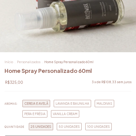
Início
.
Personalizados
.
Home Spray Personalizado 60ml
Home Spray Personalizado 60ml
R$325,00
3
x de
R$108,33
sem juros
CEREJA E AVELÃ
LAVANDA E BAUNILHA
MALDIVAS
AROMAS:
PERA E FRÉSIA
VANILLA CREAM
25 UNIDADES
50 UNIDADES
100 UNIDADES
QUANTIDADE