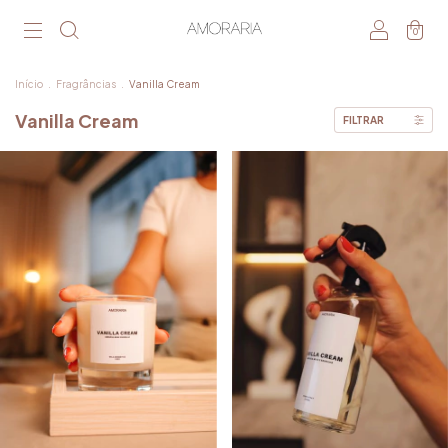
0
Início
.
Fragrâncias
.
Vanilla Cream
Vanilla Cream
FILTRAR